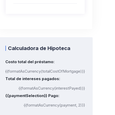
Calculadora de Hipoteca
Costo total del préstamo:
{{formatAsCurrency(totalCostOfMortgage)}}
Total de intereses pagados:
{{formatAsCurrency(interestPayed)}}
{{paymentSelection}} Pago:
{{formatAsCurrency(payment, 2)}}