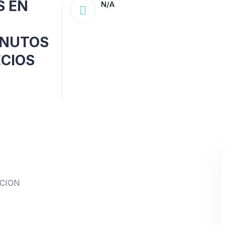
S EN
N/A
INUTOS
ECIOS
CCION