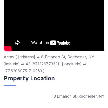
Array ( [address] => 8 Emanon St, Rochester, NY
[latitude] => 43.18713267733211 [longitude] =>
-77.62069751710263 )
Property Location
8 Emanon St, Rochester, NY