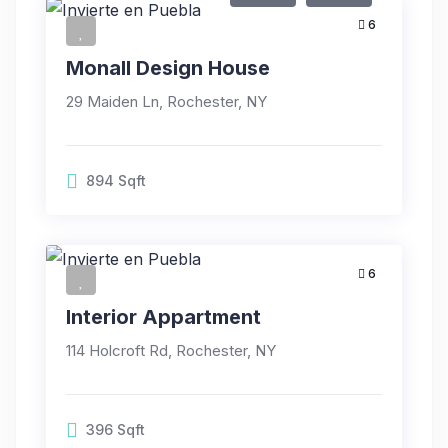
6
Monall Design House
29 Maiden Ln, Rochester, NY
894
Sqft
6
Interior Appartment
114 Holcroft Rd, Rochester, NY
396
Sqft