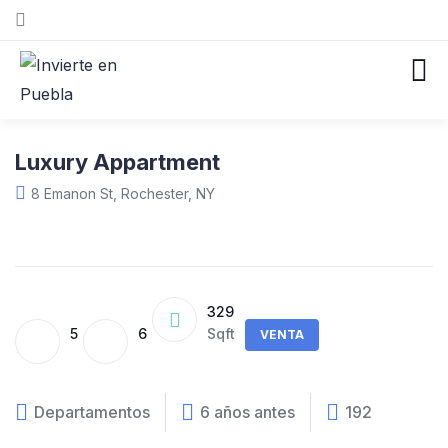
Luxury Appartment
8 Emanon St, Rochester, NY
329
5
6
Sqft
VENTA
Departamentos
6 años antes
192