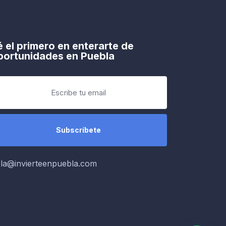
é el primero en enterarte de
portunidades en Puebla
la@invierteenpuebla.com